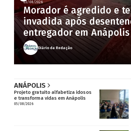
Luiz do Carmo é confir
Morador é agredido e t
31/07/2026
Desfile pelos 119 anos d
na chapa de Daniel Vile
invadida após desente
altera trânsito na região
governo de Goiás
entregador em Anápolis
confira percurso e bloq
Diário da Redação
Diário da Redação
Diário da Redação
ANÁPOLIS
Projeto gratuito alfabetiza idosos
e transforma vidas em Anápolis
05/08/2026