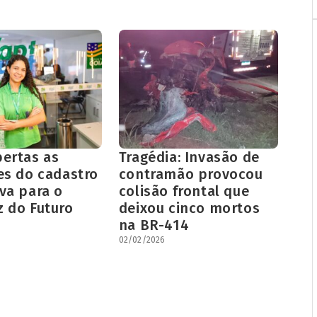
bertas as
Tragédia: Invasão de
es do cadastro
contramão provocou
va para o
colisão frontal que
z do Futuro
deixou cinco mortos
na BR-414
02/02/2026