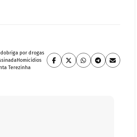
ido
briga por drogas
assinada
Homicídios
anta Terezinha