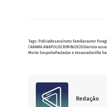
Tags:
Policial
Assassinato Familiar
autor forag
CARAMA ANAPOLIS
CRIMINOSOS
Diarista ass
Morte Suspeita
Pauladas e tesouradas
Vila S
Redação