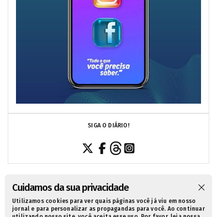
SIGA O DIÁRIO!
Cuidamos da sua privacidade
Utilizamos cookies para ver quais páginas você já viu em nosso
SOBRE NÓS
CONTATO
POLÍTICA DE PRIVACIDADE
jornal e para personalizar as propagandas para você. Ao continuar
utilizando nosso site, você aceita esse uso. Por favor, leia nossa