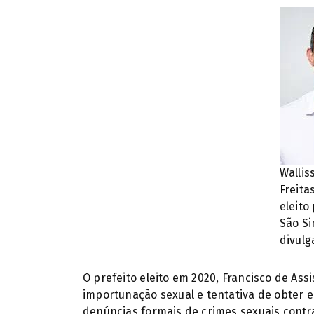
Wallis
Freita
eleito
São Si
divulg
O prefeito eleito em 2020, Francisco de Ass
importunação sexual e tentativa de obter e 
denúncias formais de crimes sexuais contr