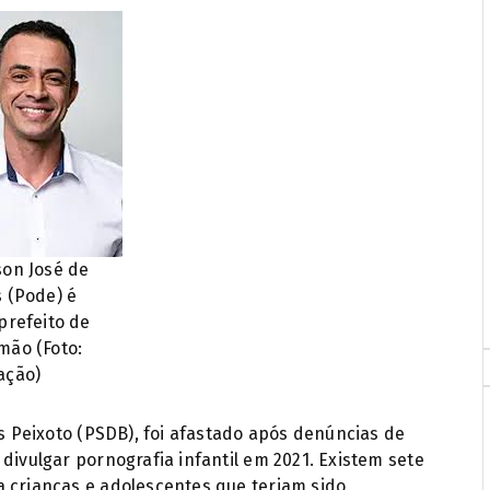
son José de
s (Pode) é
 prefeito de
mão (Foto:
ação)
is Peixoto (PSDB), foi afastado após denúncias de
divulgar pornografia infantil em 2021. Existem sete
a crianças e adolescentes que teriam sido