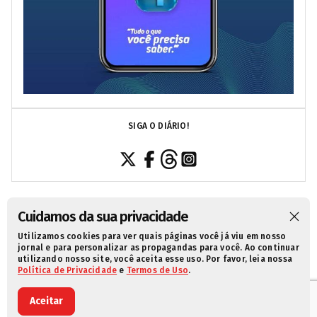
SIGA O DIÁRIO!
Cuidamos da sua privacidade
Utilizamos cookies para ver quais páginas você já viu em nosso
SOBRE NÓS
CONTATO
POLÍTICA DE PRIVACIDADE
jornal e para personalizar as propagandas para você. Ao continuar
utilizando nosso site, você aceita esse uso. Por favor, leia nossa
TERMOS DE USO
Política de Privacidade
e
Termos de Uso
.
© 2021 Diário da Redação. Todos os direitos reservados.
Aceitar