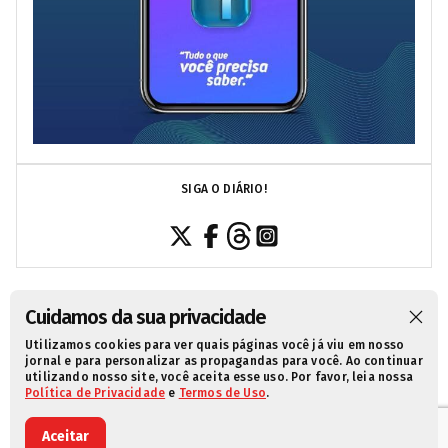
SIGA O DIÁRIO!
Cuidamos da sua privacidade
Utilizamos cookies para ver quais páginas você já viu em nosso
SOBRE NÓS
CONTATO
POLÍTICA DE PRIVACIDADE
jornal e para personalizar as propagandas para você. Ao continuar
utilizando nosso site, você aceita esse uso. Por favor, leia nossa
TERMOS DE USO
Política de Privacidade
e
Termos de Uso
.
© 2021 Diário da Redação. Todos os direitos reservados.
Aceitar