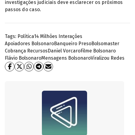
investigações judiciais deve esclarecer os próximos
passos do caso.
Tags:
Política
14 Milhões Interações
Apoiadores Bolsonaro
Banqueiro Preso
Bolsomaster
Cobrança Recursos
Daniel Vorcaro
Filme Bolsonaro
Flávio Bolsonaro
Mensagens Bolsonaro
Viralizou Redes