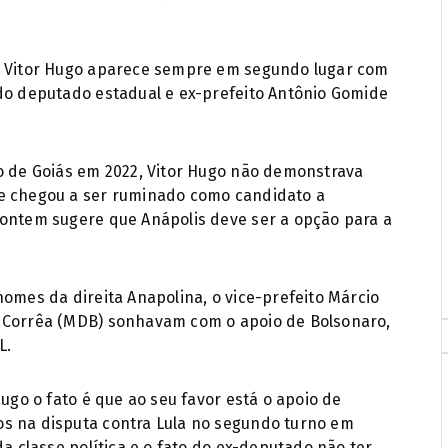
o, Vitor Hugo aparece sempre em segundo lugar com
 do deputado estadual e ex-prefeito Antônio Gomide
no de Goiás em 2022, Vitor Hugo não demonstrava
me chegou a ser ruminado como candidato a
 ontem sugere que Anápolis deve ser a opção para a
nomes da direita Anapolina, o vice-prefeito Márcio
o Corrêa (MDB) sonhavam com o apoio de Bolsonaro,
L.
Hugo o fato é que ao seu favor está o apoio de
s na disputa contra Lula no segundo turno em
da classe política e o fato do ex-deputado não ter