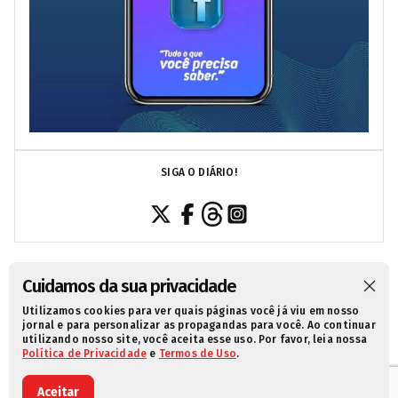
SIGA O DIÁRIO!
Cuidamos da sua privacidade
Utilizamos cookies para ver quais páginas você já viu em nosso
SOBRE NÓS
CONTATO
POLÍTICA DE PRIVACIDADE
jornal e para personalizar as propagandas para você. Ao continuar
utilizando nosso site, você aceita esse uso. Por favor, leia nossa
TERMOS DE USO
Política de Privacidade
e
Termos de Uso
.
© 2021 Diário da Redação. Todos os direitos reservados.
Aceitar