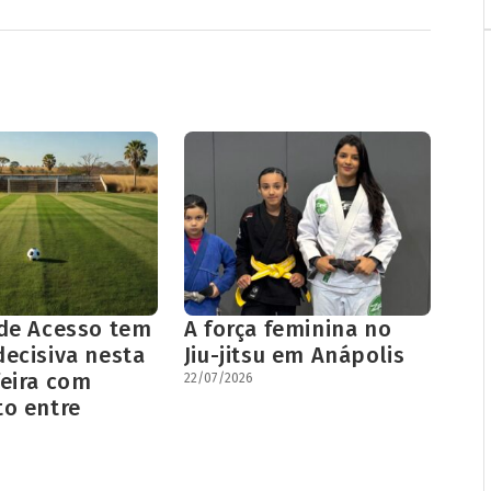
 de Acesso tem
A força feminina no
decisiva nesta
Jiu-jitsu em Anápolis
feira com
22/07/2026
to entre