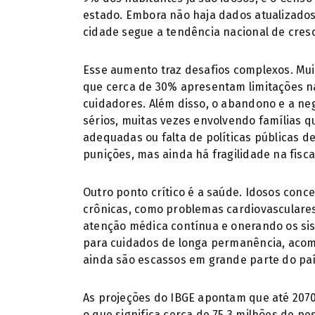
estado. Embora não haja dados atualizados 
cidade segue a tendência nacional de cres
Esse aumento traz desafios complexos. Mui
que cerca de 30% apresentam limitações na
cuidadores. Além disso, o abandono e a ne
sérios, muitas vezes envolvendo famílias q
adequadas ou falta de políticas públicas de
punições, mas ainda há fragilidade na fisca
Outro ponto crítico é a saúde. Idosos con
crônicas, como problemas cardiovasculares,
atenção médica contínua e onerando os sis
para cuidados de longa permanência, acom
ainda são escassos em grande parte do paí
As projeções do IBGE apontam que até 2070
o que significa cerca de 75,3 milhões de p