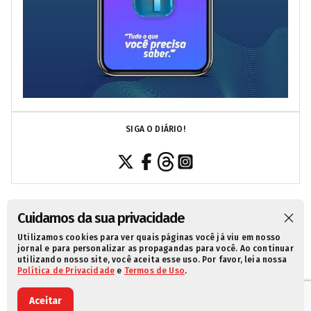
SIGA O DIÁRIO!
Cuidamos da sua privacidade
Utilizamos cookies para ver quais páginas você já viu em nosso
SOBRE NÓS
CONTATO
POLÍTICA DE PRIVACIDADE
jornal e para personalizar as propagandas para você. Ao continuar
utilizando nosso site, você aceita esse uso. Por favor, leia nossa
TERMOS DE USO
Política de Privacidade
e
Termos de Uso
.
Aceitar
© 2021 Diário da Redação. Todos os direitos reservados.