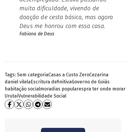
muita dificuldade, vivendo de
doação de cesta básica, mas agora
Deus me honrou com essa casa.
Fabiana de Deus
Tags:
Sem categoria
Casas a Custo Zero
Cezarina
daniel vilela
Escritura definitiva
Governo de Goiás
habitação social
moradias populares
pra ter onde morar
Urutaí
Vulnerabilidade Social