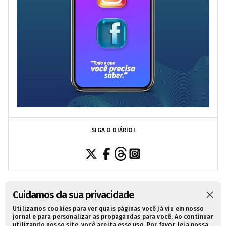
SIGA O DIÁRIO!
Cuidamos da sua privacidade
Utilizamos cookies para ver quais páginas você já viu em nosso
SOBRE NÓS
CONTATO
POLÍTICA DE PRIVACIDADE
jornal e para personalizar as propagandas para você. Ao continuar
utilizando nosso site, você aceita esse uso. Por favor, leia nossa