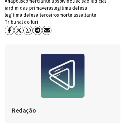
Anápolis
comerciante absolvido
Decisão Judicial
jardim das primaveras
legítima defesa
legítima defesa terceiros
morte assaltante
Tribunal do Júri
Redação