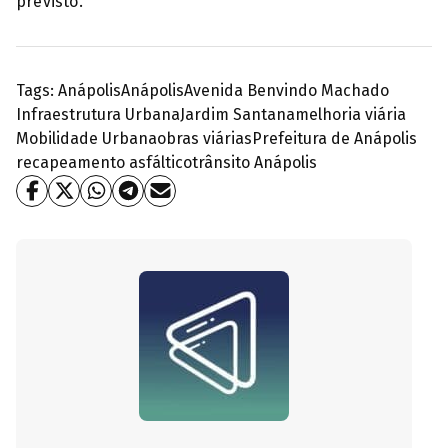
previsto.
Tags:
Anápolis
Anápolis
Avenida Benvindo Machado
Infraestrutura Urbana
Jardim Santana
melhoria viária
Mobilidade Urbana
obras viárias
Prefeitura de Anápolis
recapeamento asfáltico
trânsito Anápolis