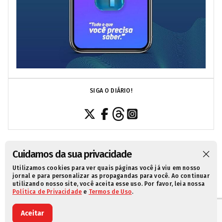
SIGA O DIÁRIO!
Cuidamos da sua privacidade
Utilizamos cookies para ver quais páginas você já viu em nosso
SOBRE NÓS
CONTATO
POLÍTICA DE PRIVACIDADE
jornal e para personalizar as propagandas para você. Ao continuar
utilizando nosso site, você aceita esse uso. Por favor, leia nossa
TERMOS DE USO
Política de Privacidade
e
Termos de Uso
.
© 2021 Diário da Redação. Todos os direitos reservados.
Aceitar