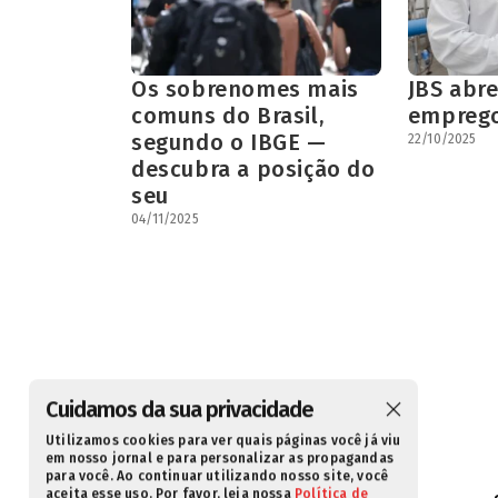
Os sobrenomes mais
JBS abr
comuns do Brasil,
emprego
segundo o IBGE —
22/10/2025
descubra a posição do
seu
04/11/2025
Cuidamos da sua privacidade
Utilizamos cookies para ver quais páginas você já viu
em nosso jornal e para personalizar as propagandas
para você. Ao continuar utilizando nosso site, você
aceita esse uso. Por favor, leia nossa
Política de