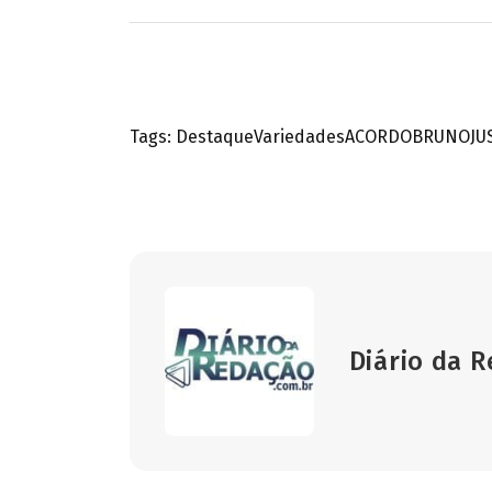
Tags:
Destaque
Variedades
ACORDO
BRUNO
JU
Diário da 