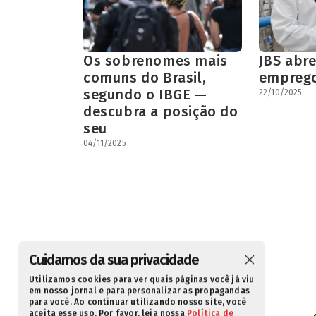
Os sobrenomes mais
JBS abr
comuns do Brasil,
emprego
segundo o IBGE —
22/10/2025
descubra a posição do
seu
04/11/2025
Cuidamos da sua privacidade
Utilizamos cookies para ver quais páginas você já viu
em nosso jornal e para personalizar as propagandas
para você. Ao continuar utilizando nosso site, você
aceita esse uso. Por favor, leia nossa
Política de