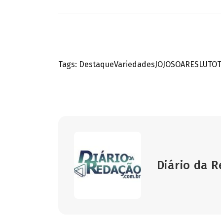
Tags:
Destaque
Variedades
JO
JOSOARES
LUTO
Diário da 