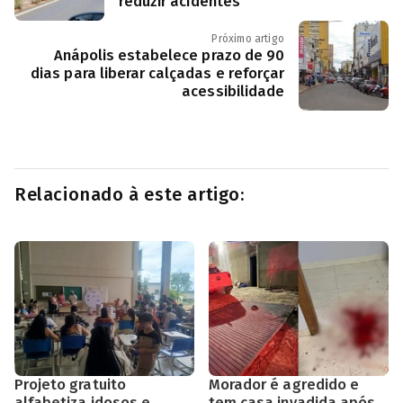
reduzir acidentes
Próximo artigo
Anápolis estabelece prazo de 90
dias para liberar calçadas e reforçar
acessibilidade
Relacionado à este artigo:
Projeto gratuito
Morador é agredido e
alfabetiza idosos e
tem casa invadida após