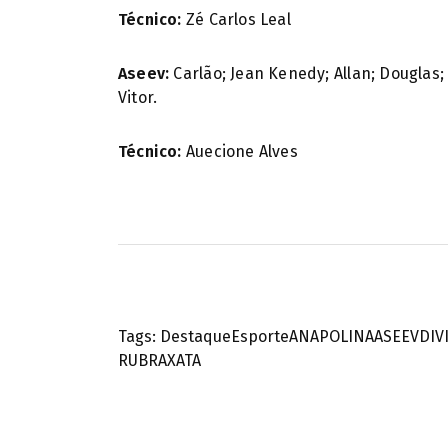
Técnico:
Zé Carlos Leal
Aseev:
Carlão; Jean Kenedy; Allan; Douglas; 
Vitor.
Técnico:
Auecione Alves
Tags:
Destaque
Esporte
ANAPOLINA
ASEEV
DIV
RUBRA
XATA