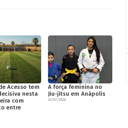
 de Acesso tem
A força feminina no
decisiva nesta
Jiu-jitsu em Anápolis
feira com
22/07/2026
to entre