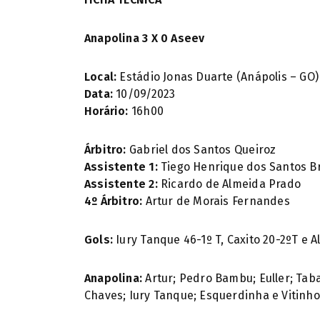
Anapolina 3 X 0 Aseev
Local:
Estádio Jonas Duarte (Anápolis – GO)
Data:
10/09/2023
Horário:
16h00
Árbitro:
Gabriel dos Santos Queiroz
Assistente 1:
Tiego Henrique dos Santos B
Assistente 2:
Ricardo de Almeida Prado
4º Árbitro:
Artur de Morais Fernandes
Gols:
Iury Tanque 46-1º T, Caxito 20-2ºT e A
Anapolina:
Artur; Pedro Bambu; Euller; Taba
Chaves; Iury Tanque; Esquerdinha e Vitinho