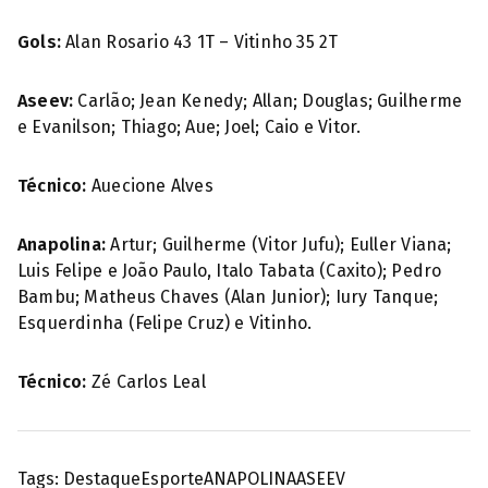
Gols:
Alan Rosario 43 1T – Vitinho 35 2T
Aseev:
Carlão; Jean Kenedy; Allan; Douglas; Guilherme
e Evanilson; Thiago; Aue; Joel; Caio e Vitor.
Técnico:
Auecione Alves
Anapolina:
Artur; Guilherme (Vitor Jufu); Euller Viana;
Luis Felipe e João Paulo, Italo Tabata (Caxito); Pedro
Bambu; Matheus Chaves (Alan Junior); Iury Tanque;
Esquerdinha (Felipe Cruz) e Vitinho.
Técnico:
Zé Carlos Leal
Tags:
Destaque
Esporte
ANAPOLINA
ASEEV