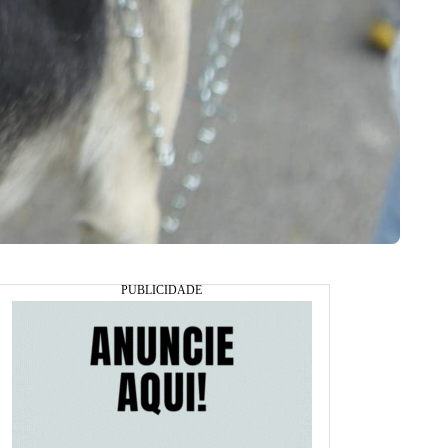
nfecciosa viral aguda em cães e gatos (Foto: Reprodução)