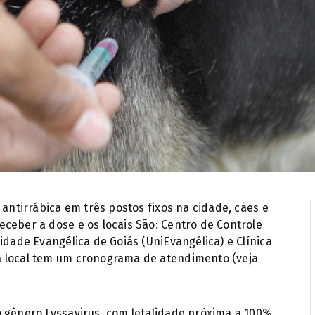
Vacina antirrábica evita doença i
 antirrábica em três postos fixos na cidade, cães e
ceber a dose e os locais São: Centro de Controle
idade Evangélica de Goiás (UniEvangélica) e Clínica
a local tem um cronograma de atendimento (veja
 gênero Lyssavirus, com letalidade próxima a 100%.