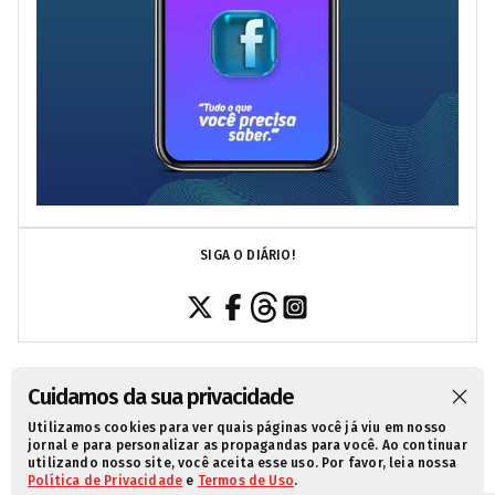
SIGA O DIÁRIO!
Cuidamos da sua privacidade
Utilizamos cookies para ver quais páginas você já viu em nosso
SOBRE NÓS
CONTATO
POLÍTICA DE PRIVACIDADE
jornal e para personalizar as propagandas para você. Ao continuar
utilizando nosso site, você aceita esse uso. Por favor, leia nossa
TERMOS DE USO
Política de Privacidade
e
Termos de Uso
.