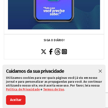
SIGA O DIÁRIO!
Cuidamos da sua privacidade
Utilizamos cookies para ver quais páginas você já viu em nosso
SOBRE NÓS
CONTATO
POLÍTICA DE PRIVACIDADE
jornal e para personalizar as propagandas para você. Ao continuar
utilizando nosso site, você aceita esse uso. Por favor, leia nossa
TERMOS DE USO
Política de Privacidade
e
Termos de Uso
.
Aceitar
© 2021 Diário da Redação. Todos os direitos reservados.