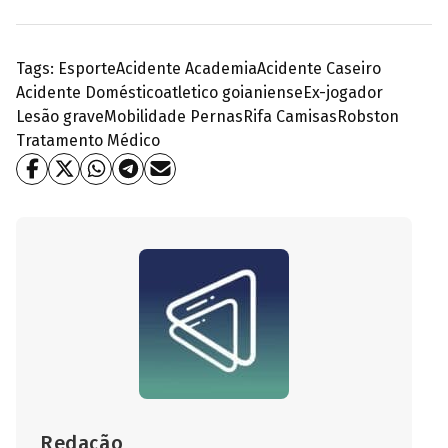
Tags:
Esporte
Acidente Academia
Acidente Caseiro
Acidente Doméstico
atletico goianiense
Ex-jogador
Lesão grave
Mobilidade Pernas
Rifa Camisas
Robston
Tratamento Médico
Redação