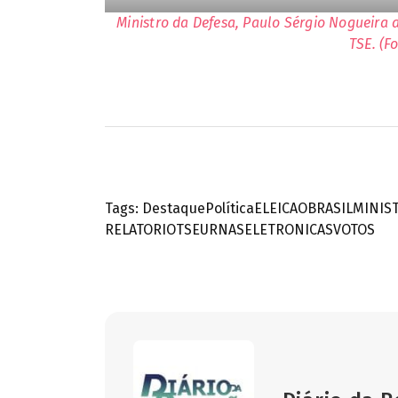
Ministro da Defesa, Paulo Sérgio Nogueira
TSE. (F
Tags:
Destaque
Política
ELEICAOBRASIL
MINIS
RELATORIO
TSE
URNASELETRONICAS
VOTOS