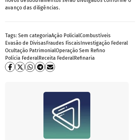
novos desdobramentos serão divulgados conforme o
avanço das diligências.
Tags:
Sem categoria
Ação Policial
Combustíveis
Evasão de Divisas
Fraudes Fiscais
Investigação Federal
Ocultação Patrimonial
Operação Sem Refino
Polícia Federal
Receita Federal
Refinaria