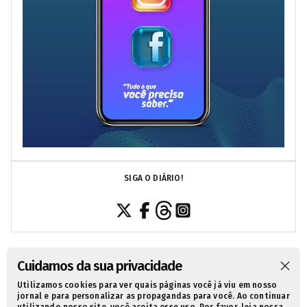
SIGA O DIÁRIO!
Cuidamos da sua privacidade
Utilizamos cookies para ver quais páginas você já viu em nosso
SOBRE NÓS
CONTATO
POLÍTICA DE PRIVACIDADE
jornal e para personalizar as propagandas para você. Ao continuar