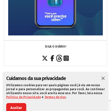
SIGA O DIÁRIO!
Cuidamos da sua privacidade
Utilizamos cookies para ver quais páginas você já viu em nosso
SOBRE NÓS
CONTATO
POLÍTICA DE PRIVACIDADE
jornal e para personalizar as propagandas para você. Ao continuar
utilizando nosso site, você aceita esse uso. Por favor, leia nossa
TERMOS DE USO
Política de Privacidade
e
Termos de Uso
.
Aceitar
© 2021 Diário da Redação. Todos os direitos reservados.