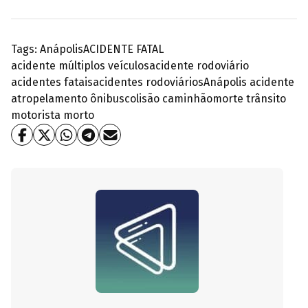
Tags:
Anápolis
ACIDENTE FATAL
acidente múltiplos veículos
acidente rodoviário
acidentes fatais
acidentes rodoviários
Anápolis acidente
atropelamento ônibus
colisão caminhão
morte trânsito
motorista morto