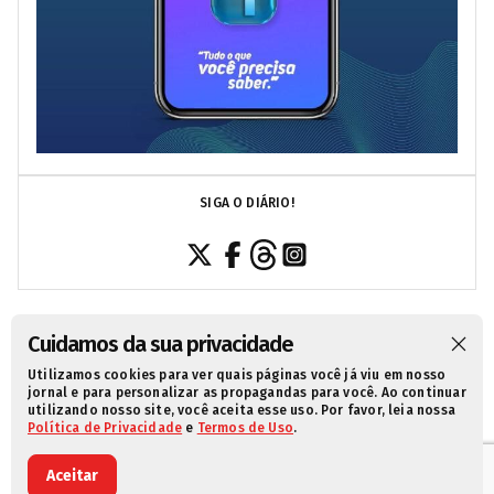
SIGA O DIÁRIO!
Cuidamos da sua privacidade
Utilizamos cookies para ver quais páginas você já viu em nosso
SOBRE NÓS
CONTATO
POLÍTICA DE PRIVACIDADE
jornal e para personalizar as propagandas para você. Ao continuar
utilizando nosso site, você aceita esse uso. Por favor, leia nossa
TERMOS DE USO
Política de Privacidade
e
Termos de Uso
.
Aceitar
© 2021 Diário da Redação. Todos os direitos reservados.