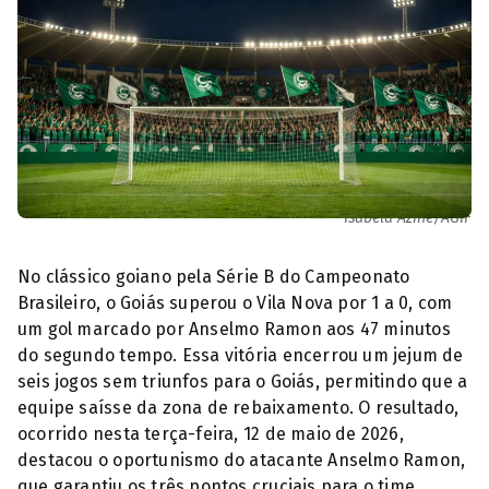
1 de 1 Anselmo Ramon fez o gol da vitória do Goiás — Foto:
Isabela Azine/AGIF
No clássico goiano pela Série B do Campeonato
Brasileiro, o Goiás superou o Vila Nova por 1 a 0, com
um gol marcado por Anselmo Ramon aos 47 minutos
do segundo tempo. Essa vitória encerrou um jejum de
seis jogos sem triunfos para o Goiás, permitindo que a
equipe saísse da zona de rebaixamento. O resultado,
ocorrido nesta terça-feira, 12 de maio de 2026,
destacou o oportunismo do atacante Anselmo Ramon,
que garantiu os três pontos cruciais para o time