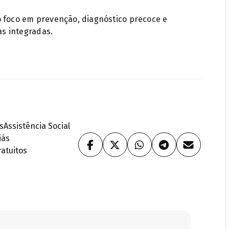
o foco em prevenção, diagnóstico precoce e
as integradas.
s
Assistência Social
iás
ratuitos