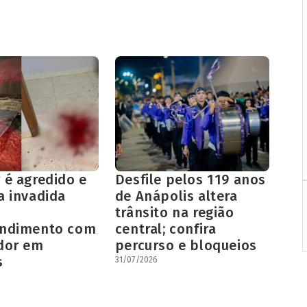
 é agredido e
Desfile pelos 119 anos
a invadida
de Anápolis altera
trânsito na região
endimento com
central; confira
dor em
percurso e bloqueios
s
31/07/2026