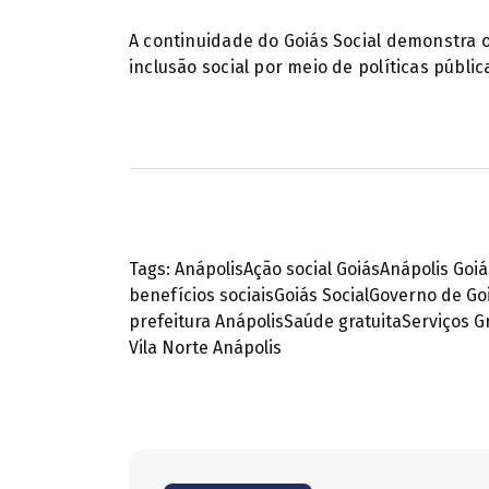
A continuidade do Goiás Social demonstra 
inclusão social por meio de políticas públic
Tags:
Anápolis
Ação social Goiás
Anápolis Goiá
benefícios sociais
Goiás Social
Governo de Go
prefeitura Anápolis
Saúde gratuita
Serviços G
Vila Norte Anápolis