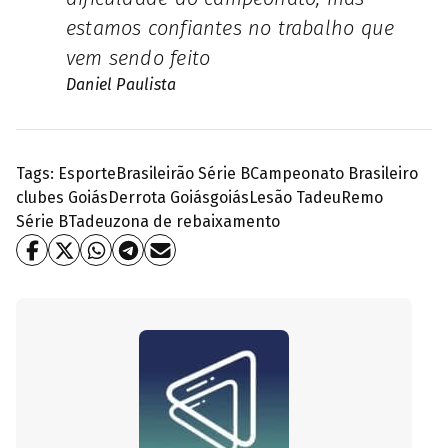
estamos confiantes no trabalho que
vem sendo feito
Daniel Paulista
Tags:
Esporte
Brasileirão Série B
Campeonato Brasileiro
clubes Goiás
Derrota Goiás
goiás
Lesão Tadeu
Remo
Série B
Tadeu
zona de rebaixamento