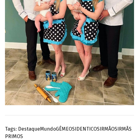
Tags:
Destaque
Mundo
GÊMEOS
IDENTICOS
IRMÃOS
IRMÃS
PRIMOS