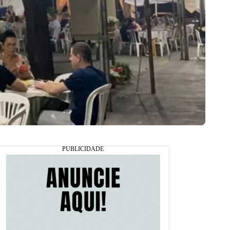
rancisco, bairro Jundiaí em Anápolis (Foto: Reprodução)