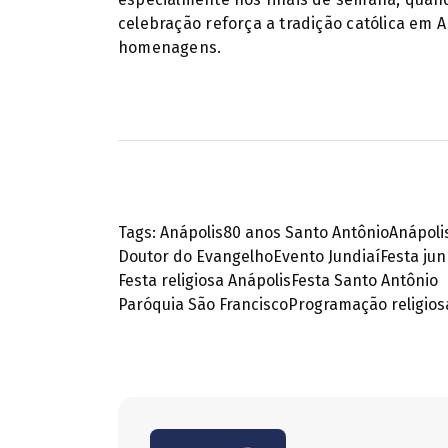
celebração reforça a tradição católica em A
homenagens.
Tags:
Anápolis
80 anos Santo Antônio
Anápoli
Doutor do Evangelho
Evento Jundiaí
Festa ju
Festa religiosa Anápolis
Festa Santo Antônio
Paróquia São Francisco
Programação religios