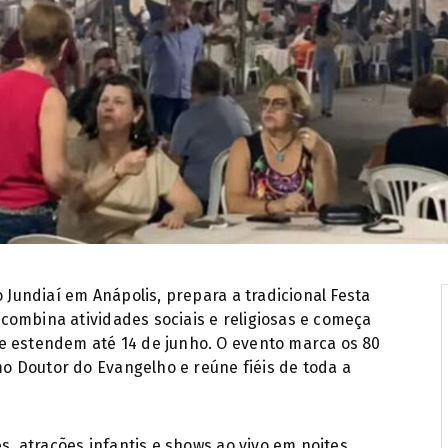
Barraquinha na Paróquia São F
o Jundiaí em Anápolis, prepara a tradicional Festa
combina atividades sociais e religiosas e começa
e estendem até 14 de junho. O evento marca os 80
 Doutor do Evangelho e reúne fiéis de toda a
es, atrações infantis e shows ao vivo em noites