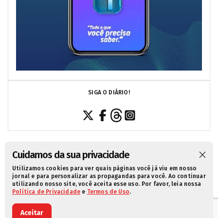
SIGA O DIÁRIO!
Cuidamos da sua privacidade
Utilizamos cookies para ver quais páginas você já viu em nosso
SOBRE NÓS
CONTATO
POLÍTICA DE PRIVACIDADE
jornal e para personalizar as propagandas para você. Ao continuar
utilizando nosso site, você aceita esse uso. Por favor, leia nossa
TERMOS DE USO
Política de Privacidade
e
Termos de Uso
.
Aceitar
© 2021 Diário da Redação. Todos os direitos reservados.