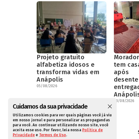
Projeto gratuito
Morador
alfabetiza idosos e
tem cas
transforma vidas em
após
Anápolis
desent
entrega
05/08/2026
Anápoli
03/08/2026
Cuidamos da sua privacidade
Utilizamos cookies para ver quais páginas você já viu
em nosso jornal e para personalizar as propagandas
para você. Ao continuar utilizando nosso site, você
aceita esse uso. Por favor, leia nossa
Política de
Privacidade
e
Termos de Uso
.