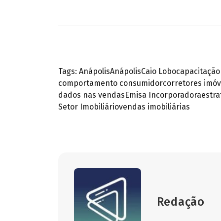
Tags:
Anápolis
Anápolis
Caio Lobo
capacitação
comportamento consumidor
corretores imóv
dados nas vendas
Emisa Incorporadora
estra
Setor Imobiliário
vendas imobiliárias
Redação