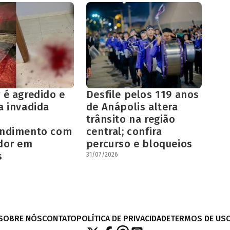
 é agredido e
Desfile pelos 119 anos
a invadida
de Anápolis altera
trânsito na região
endimento com
central; confira
dor em
percurso e bloqueios
s
31/07/2026
SOBRE NÓS
CONTATO
POLÍTICA DE PRIVACIDADE
TERMOS DE US