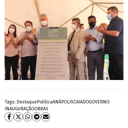
Tags:
Destaque
Política
ANÁPOLIS
CAIADO
GOVERNO
INAUGURAÇÃO
OBRAS