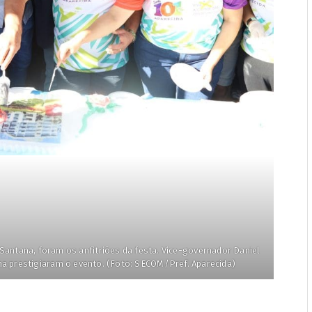
Santana, foram os anfitriões da festa. Vice-governador Daniel
ha prestigiaram o evento. (Foto: SECOM/Pref. Aparecida)