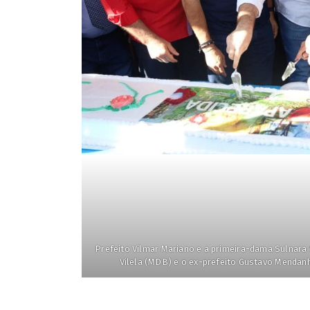
Prefeito Vilmar Mariano e a primeira-dama Sulnara 
Vilela (MDB) e o ex-prefeito Gustavo Mendan