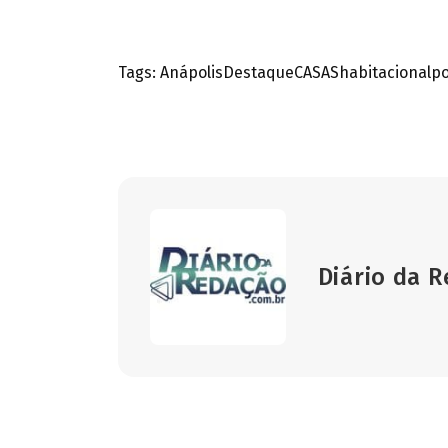
Tags:
Anápolis
Destaque
CASAS
habitacional
po
Diário da 