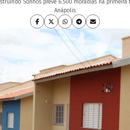
struindo Sonhos prevê 6.500 moradias na primeira f
Anápolis