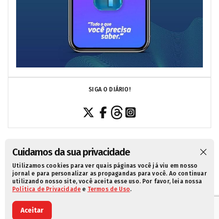
SIGA O DIÁRIO!
Cuidamos da sua privacidade
Utilizamos cookies para ver quais páginas você já viu em nosso
SOBRE NÓS
CONTATO
POLÍTICA DE PRIVACIDADE
jornal e para personalizar as propagandas para você. Ao continuar
utilizando nosso site, você aceita esse uso. Por favor, leia nossa
TERMOS DE USO
Política de Privacidade
e
Termos de Uso
.
Aceitar
© 2021 Diário da Redação. Todos os direitos reservados.