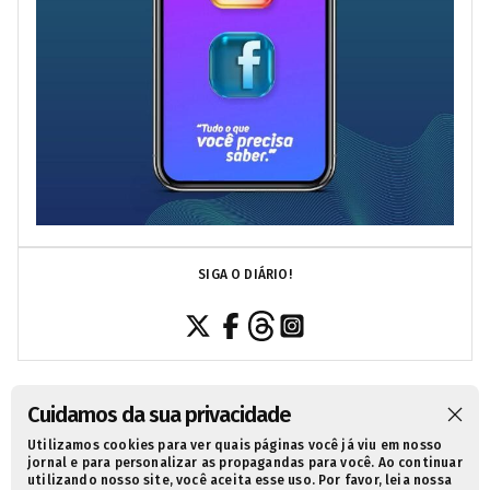
SIGA O DIÁRIO!
Cuidamos da sua privacidade
Utilizamos cookies para ver quais páginas você já viu em nosso
SOBRE NÓS
CONTATO
POLÍTICA DE PRIVACIDADE
jornal e para personalizar as propagandas para você. Ao continuar
utilizando nosso site, você aceita esse uso. Por favor, leia nossa
TERMOS DE USO