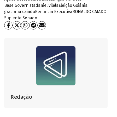
Base Governista
daniel vilela
Eleição Goiânia
gracinha caiado
Renúncia Executiva
RONALDO CAIADO
Suplente Senado
Redação