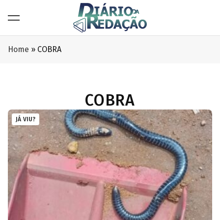
Home
»
COBRA
COBRA
JÁ VIU?