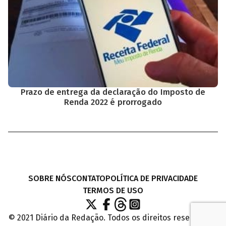
Prazo de entrega da declaração do Imposto de
Renda 2022 é prorrogado
Cuidamos da sua privacidade
Utilizamos cookies para ver quais páginas você já viu em nosso
SOBRE NÓS
CONTATO
POLÍTICA DE PRIVACIDADE
jornal e para personalizar as propagandas para você. Ao continuar
utilizando nosso site, você aceita esse uso. Por favor, leia nossa
TERMOS DE USO
Política de Privacidade
e
Termos de Uso
.
© 2021 Diário da Redação. Todos os direitos reservados.
Aceitar